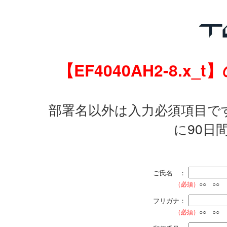
【EF4040AH2-8.
部署名以外は入力必須項目で
に90日
ご氏名 ：
（必須）
○○ ○○
フリガナ：
（必須）
○○ ○○