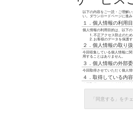
以下の内容をご一読・ご理解い
い。ダウンロードページに進み
１．個人情報の利用目
個人情報の利用目的は、以下の
不正アクセス防止のため
お客様のデータを保護す
２．個人情報の取り扱
今回収集している個人情報に関
用することはありません。
３．個人情報の外部委
今回取得させていただく個人情
４．取得している内容
今回取得している個人情報は以
任意の名前
アクセス日時
グローバルIPアドレス
「同意する」をチ
接続ホスト情報
ご使用のブラウザ
５．個人情報に関する
一般の人間が、グローバルIP
難しいのですが、利用している
で判別することは可能です。然
ます。