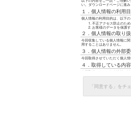
以下の内容をご一読・ご理解い
い。ダウンロードページに進み
１．個人情報の利用目
個人情報の利用目的は、以下の
不正アクセス防止のため
お客様のデータを保護す
２．個人情報の取り扱
今回収集している個人情報に関
用することはありません。
３．個人情報の外部委
今回取得させていただく個人情
４．取得している内容
今回取得している個人情報は以
任意の名前
アクセス日時
グローバルIPアドレス
「同意する」をチ
接続ホスト情報
ご使用のブラウザ
５．個人情報に関する
一般の人間が、グローバルIP
難しいのですが、利用している
で判別することは可能です。然
ます。
上記の内容に同意いただける方
んでください。