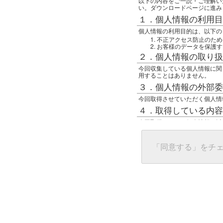
以下の内容をご一読・ご理解い
い。ダウンロードページに進み
１．個人情報の利用目
個人情報の利用目的は、以下の
不正アクセス防止のため
お客様のデータを保護す
２．個人情報の取り扱
今回収集している個人情報に関
用することはありません。
３．個人情報の外部委
今回取得させていただく個人情
４．取得している内容
今回取得している個人情報は以
任意の名前
アクセス日時
グローバルIPアドレス
「同意する」をチ
接続ホスト情報
ご使用のブラウザ
５．個人情報に関する
一般の人間が、グローバルIP
難しいのですが、利用している
で判別することは可能です。然
ます。
上記の内容に同意いただける方
んでください。