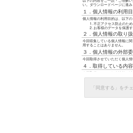
以下の内容をご一読・ご理解い
い。ダウンロードページに進み
１．個人情報の利用目
個人情報の利用目的は、以下の
不正アクセス防止のため
お客様のデータを保護す
２．個人情報の取り扱
今回収集している個人情報に関
用することはありません。
３．個人情報の外部委
今回取得させていただく個人情
４．取得している内容
今回取得している個人情報は以
任意の名前
アクセス日時
グローバルIPアドレス
「同意する」をチ
接続ホスト情報
ご使用のブラウザ
５．個人情報に関する
一般の人間が、グローバルIP
難しいのですが、利用している
で判別することは可能です。然
ます。
上記の内容に同意いただける方
んでください。