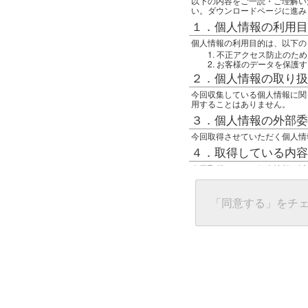
以下の内容をご一読・ご理解い
い。ダウンロードページに進み
１．個人情報の利用目
個人情報の利用目的は、以下の
不正アクセス防止のため
お客様のデータを保護す
２．個人情報の取り扱
今回収集している個人情報に関
用することはありません。
３．個人情報の外部委
今回取得させていただく個人情
４．取得している内容
今回取得している個人情報は以
任意の名前
アクセス日時
グローバルIPアドレス
「同意する」をチ
接続ホスト情報
ご使用のブラウザ
５．個人情報に関する
一般の人間が、グローバルIP
難しいのですが、利用している
で判別することは可能です。然
ます。
上記の内容に同意いただける方
んでください。