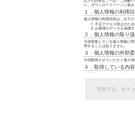
以下の内容をご一読・ご理解い
い。ダウンロードページに進み
１．個人情報の利用目
個人情報の利用目的は、以下の
不正アクセス防止のため
お客様のデータを保護す
２．個人情報の取り扱
今回収集している個人情報に関
用することはありません。
３．個人情報の外部委
今回取得させていただく個人情
４．取得している内容
今回取得している個人情報は以
任意の名前
アクセス日時
グローバルIPアドレス
「同意する」をチ
接続ホスト情報
ご使用のブラウザ
５．個人情報に関する
一般の人間が、グローバルIP
難しいのですが、利用している
で判別することは可能です。然
ます。
上記の内容に同意いただける方
んでください。