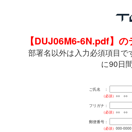
【DUJ06M6-6N.p
部署名以外は入力必須項目で
に90日
ご氏名 ：
（必須）
○○ ○○
フリガナ：
（必須）
○○ ○○
郵便番号：
（必須）
000-0000