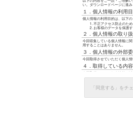
以下の内容をご一読・ご理解い
い。ダウンロードページに進み
１．個人情報の利用目
個人情報の利用目的は、以下の
不正アクセス防止のため
お客様のデータを保護す
２．個人情報の取り扱
今回収集している個人情報に関
用することはありません。
３．個人情報の外部委
今回取得させていただく個人情
４．取得している内容
今回取得している個人情報は以
任意の名前
アクセス日時
グローバルIPアドレス
「同意する」をチ
接続ホスト情報
ご使用のブラウザ
５．個人情報に関する
一般の人間が、グローバルIP
難しいのですが、利用している
で判別することは可能です。然
ます。
上記の内容に同意いただける方
んでください。