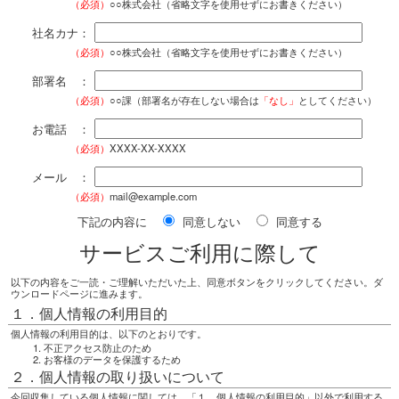
（必須）
○○株式会社（省略文字を使用せずにお書きください）
社名カナ：
（必須）
○○株式会社（省略文字を使用せずにお書きください）
部署名 ：
（必須）
○○課（部署名が存在しない場合は
「なし」
としてください）
お電話 ：
（必須）
XXXX-XX-XXXX
メール ：
（必須）
mail@example.com
下記の内容に
同意しない
同意する
サービスご利用に際して
以下の内容をご一読・ご理解いただいた上、同意ボタンをクリックしてください。ダ
ウンロードページに進みます。
１．個人情報の利用目的
個人情報の利用目的は、以下のとおりです。
不正アクセス防止のため
お客様のデータを保護するため
２．個人情報の取り扱いについて
今回収集している個人情報に関しては、「１．個人情報の利用目的」以外で利用する