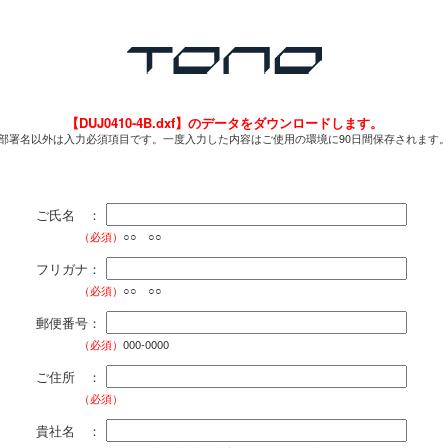
【DUJ0410-4B.dxf】のデータをダウンロードします。
部署名以外は入力必須項目です。一度入力した内容はご使用の環境に90日間保存されます
ご氏名 ：
（必須）
○○ ○○
フリガナ：
（必須）
○○ ○○
郵便番号：
（必須）
000-0000
ご住所 ：
（必須）
貴社名 ：