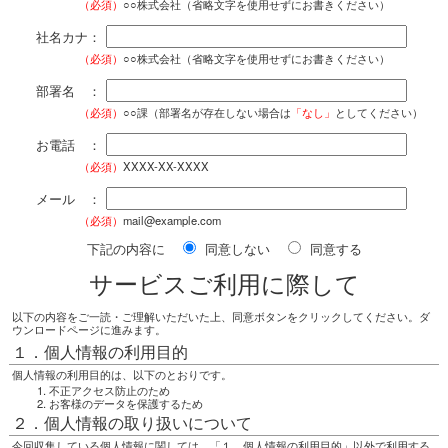
（必須）
○○株式会社（省略文字を使用せずにお書きください）
社名カナ：
（必須）
○○株式会社（省略文字を使用せずにお書きください）
部署名 ：
（必須）
○○課（部署名が存在しない場合は
「なし」
としてください）
お電話 ：
（必須）
XXXX-XX-XXXX
メール ：
（必須）
mail@example.com
下記の内容に
同意しない
同意する
サービスご利用に際して
以下の内容をご一読・ご理解いただいた上、同意ボタンをクリックしてください。ダ
ウンロードページに進みます。
１．個人情報の利用目的
個人情報の利用目的は、以下のとおりです。
不正アクセス防止のため
お客様のデータを保護するため
２．個人情報の取り扱いについて
今回収集している個人情報に関しては、「１．個人情報の利用目的」以外で利用する