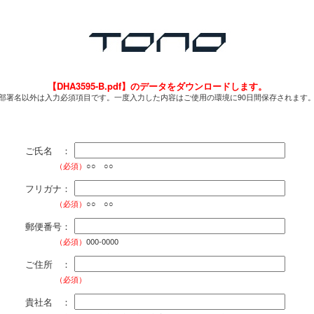
【DHA3595-B.pdf】のデータをダウンロードします。
部署名以外は入力必須項目です。一度入力した内容はご使用の環境に90日間保存されます
ご氏名 ：
（必須）
○○ ○○
フリガナ：
（必須）
○○ ○○
郵便番号：
（必須）
000-0000
ご住所 ：
（必須）
貴社名 ：