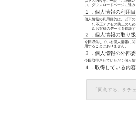
以下の内容をご一読・ご理解い
い。ダウンロードページに進み
１．個人情報の利用目
個人情報の利用目的は、以下の
不正アクセス防止のため
お客様のデータを保護す
２．個人情報の取り扱
今回収集している個人情報に関
用することはありません。
３．個人情報の外部委
今回取得させていただく個人情
４．取得している内容
今回取得している個人情報は以
任意の名前
アクセス日時
グローバルIPアドレス
「同意する」をチ
接続ホスト情報
ご使用のブラウザ
５．個人情報に関する
一般の人間が、グローバルIP
難しいのですが、利用している
で判別することは可能です。然
ます。
上記の内容に同意いただける方
んでください。