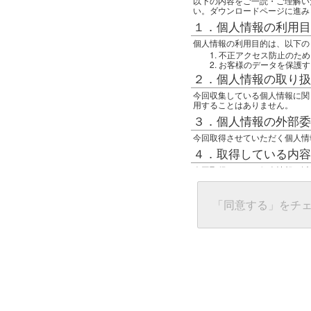
以下の内容をご一読・ご理解い
い。ダウンロードページに進み
１．個人情報の利用目
個人情報の利用目的は、以下の
不正アクセス防止のため
お客様のデータを保護す
２．個人情報の取り扱
今回収集している個人情報に関
用することはありません。
３．個人情報の外部委
今回取得させていただく個人情
４．取得している内容
今回取得している個人情報は以
任意の名前
アクセス日時
グローバルIPアドレス
「同意する」をチ
接続ホスト情報
ご使用のブラウザ
５．個人情報に関する
一般の人間が、グローバルIP
難しいのですが、利用している
で判別することは可能です。然
ます。
上記の内容に同意いただける方
んでください。