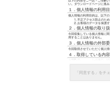
以下の内容をご一読・ご理解い
い。ダウンロードページに進み
１．個人情報の利用目
個人情報の利用目的は、以下の
不正アクセス防止のため
お客様のデータを保護す
２．個人情報の取り扱
今回収集している個人情報に関
用することはありません。
３．個人情報の外部委
今回取得させていただく個人情
４．取得している内容
今回取得している個人情報は以
任意の名前
アクセス日時
グローバルIPアドレス
「同意する」をチ
接続ホスト情報
ご使用のブラウザ
５．個人情報に関する
一般の人間が、グローバルIP
難しいのですが、利用している
で判別することは可能です。然
ます。
上記の内容に同意いただける方
んでください。