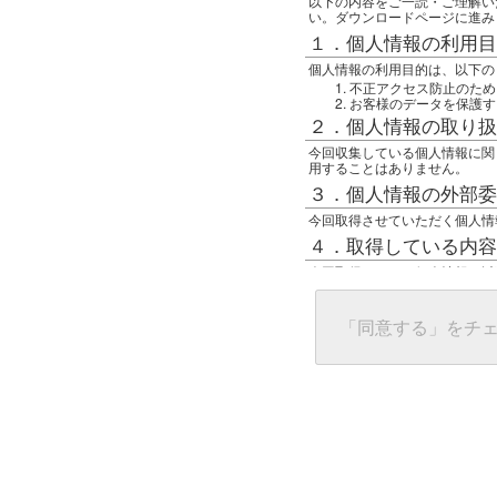
以下の内容をご一読・ご理解い
い。ダウンロードページに進み
１．個人情報の利用目
個人情報の利用目的は、以下の
不正アクセス防止のため
お客様のデータを保護す
２．個人情報の取り扱
今回収集している個人情報に関
用することはありません。
３．個人情報の外部委
今回取得させていただく個人情
４．取得している内容
今回取得している個人情報は以
任意の名前
アクセス日時
グローバルIPアドレス
「同意する」をチ
接続ホスト情報
ご使用のブラウザ
５．個人情報に関する
一般の人間が、グローバルIP
難しいのですが、利用している
で判別することは可能です。然
ます。
上記の内容に同意いただける方
んでください。