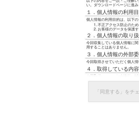
以下の内容をご一読・ご理解い
い。ダウンロードページに進み
１．個人情報の利用目
個人情報の利用目的は、以下の
不正アクセス防止のため
お客様のデータを保護す
２．個人情報の取り扱
今回収集している個人情報に関
用することはありません。
３．個人情報の外部委
今回取得させていただく個人情
４．取得している内容
今回取得している個人情報は以
任意の名前
アクセス日時
グローバルIPアドレス
「同意する」をチ
接続ホスト情報
ご使用のブラウザ
５．個人情報に関する
一般の人間が、グローバルIP
難しいのですが、利用している
で判別することは可能です。然
ます。
上記の内容に同意いただける方
んでください。