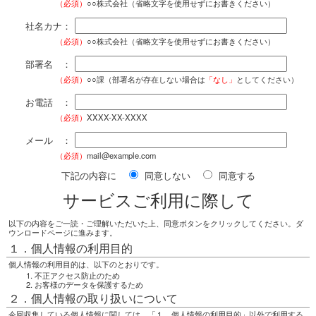
（必須）
○○株式会社（省略文字を使用せずにお書きください）
社名カナ：
（必須）
○○株式会社（省略文字を使用せずにお書きください）
部署名 ：
（必須）
○○課（部署名が存在しない場合は
「なし」
としてください）
お電話 ：
（必須）
XXXX-XX-XXXX
メール ：
（必須）
mail@example.com
下記の内容に
同意しない
同意する
サービスご利用に際して
以下の内容をご一読・ご理解いただいた上、同意ボタンをクリックしてください。ダ
ウンロードページに進みます。
１．個人情報の利用目的
個人情報の利用目的は、以下のとおりです。
不正アクセス防止のため
お客様のデータを保護するため
２．個人情報の取り扱いについて
今回収集している個人情報に関しては、「１．個人情報の利用目的」以外で利用する