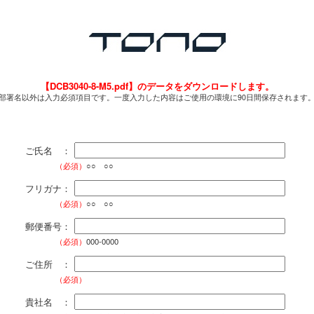
【DCB3040-8-M5.pdf】のデータをダウンロードします。
部署名以外は入力必須項目です。一度入力した内容はご使用の環境に90日間保存されます
ご氏名 ：
（必須）
○○ ○○
フリガナ：
（必須）
○○ ○○
郵便番号：
（必須）
000-0000
ご住所 ：
（必須）
貴社名 ：