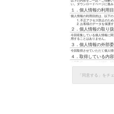
以下の内容をご一読・ご理解い
い。ダウンロードページに進み
１．個人情報の利用目
個人情報の利用目的は、以下の
不正アクセス防止のため
お客様のデータを保護す
２．個人情報の取り扱
今回収集している個人情報に関
用することはありません。
３．個人情報の外部委
今回取得させていただく個人情
４．取得している内容
今回取得している個人情報は以
任意の名前
アクセス日時
グローバルIPアドレス
「同意する」をチ
接続ホスト情報
ご使用のブラウザ
５．個人情報に関する
一般の人間が、グローバルIP
難しいのですが、利用している
で判別することは可能です。然
ます。
上記の内容に同意いただける方
んでください。