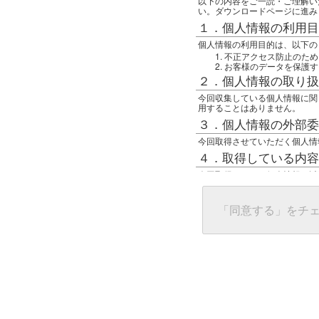
以下の内容をご一読・ご理解い
い。ダウンロードページに進み
１．個人情報の利用目
個人情報の利用目的は、以下の
不正アクセス防止のため
お客様のデータを保護す
２．個人情報の取り扱
今回収集している個人情報に関
用することはありません。
３．個人情報の外部委
今回取得させていただく個人情
４．取得している内容
今回取得している個人情報は以
任意の名前
アクセス日時
グローバルIPアドレス
「同意する」をチ
接続ホスト情報
ご使用のブラウザ
５．個人情報に関する
一般の人間が、グローバルIP
難しいのですが、利用している
で判別することは可能です。然
ます。
上記の内容に同意いただける方
んでください。