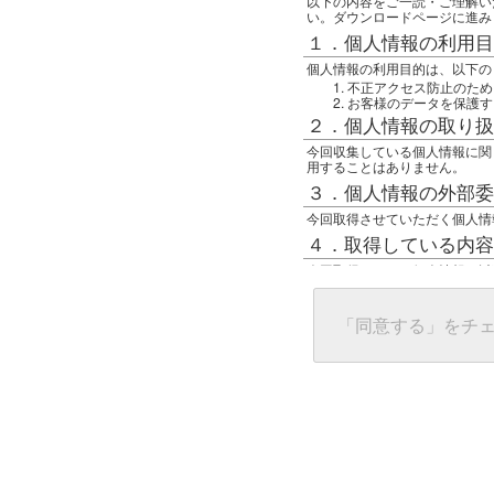
以下の内容をご一読・ご理解い
い。ダウンロードページに進み
１．個人情報の利用目
個人情報の利用目的は、以下の
不正アクセス防止のため
お客様のデータを保護す
２．個人情報の取り扱
今回収集している個人情報に関
用することはありません。
３．個人情報の外部委
今回取得させていただく個人情
４．取得している内容
今回取得している個人情報は以
任意の名前
アクセス日時
グローバルIPアドレス
「同意する」をチ
接続ホスト情報
ご使用のブラウザ
５．個人情報に関する
一般の人間が、グローバルIP
難しいのですが、利用している
で判別することは可能です。然
ます。
上記の内容に同意いただける方
んでください。