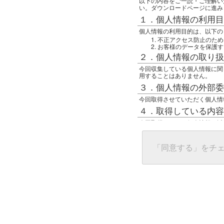
以下の内容をご一読・ご理解い
い。ダウンロードページに進み
１．個人情報の利用目
個人情報の利用目的は、以下の
不正アクセス防止のため
お客様のデータを保護す
２．個人情報の取り扱
今回収集している個人情報に関
用することはありません。
３．個人情報の外部委
今回取得させていただく個人情
４．取得している内容
今回取得している個人情報は以
任意の名前
アクセス日時
グローバルIPアドレス
「同意する」をチ
接続ホスト情報
ご使用のブラウザ
５．個人情報に関する
一般の人間が、グローバルIP
難しいのですが、利用している
で判別することは可能です。然
ます。
上記の内容に同意いただける方
んでください。