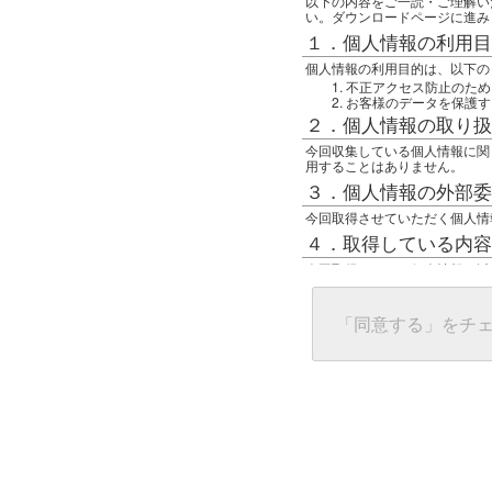
以下の内容をご一読・ご理解い
い。ダウンロードページに進み
１．個人情報の利用目
個人情報の利用目的は、以下の
不正アクセス防止のため
お客様のデータを保護す
２．個人情報の取り扱
今回収集している個人情報に関
用することはありません。
３．個人情報の外部委
今回取得させていただく個人情
４．取得している内容
今回取得している個人情報は以
任意の名前
アクセス日時
グローバルIPアドレス
「同意する」をチ
接続ホスト情報
ご使用のブラウザ
５．個人情報に関する
一般の人間が、グローバルIP
難しいのですが、利用している
で判別することは可能です。然
ます。
上記の内容に同意いただける方
んでください。