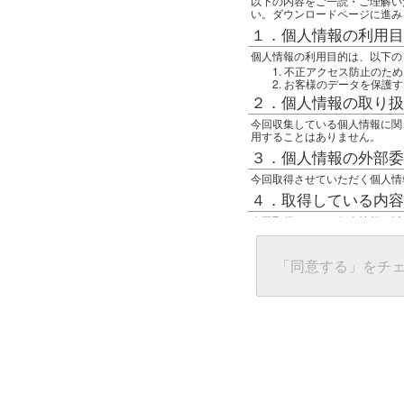
以下の内容をご一読・ご理解い
い。ダウンロードページに進み
１．個人情報の利用目
個人情報の利用目的は、以下の
不正アクセス防止のため
お客様のデータを保護す
２．個人情報の取り扱
今回収集している個人情報に関
用することはありません。
３．個人情報の外部委
今回取得させていただく個人情
４．取得している内容
今回取得している個人情報は以
任意の名前
アクセス日時
グローバルIPアドレス
「同意する」をチ
接続ホスト情報
ご使用のブラウザ
５．個人情報に関する
一般の人間が、グローバルIP
難しいのですが、利用している
で判別することは可能です。然
ます。
上記の内容に同意いただける方
んでください。