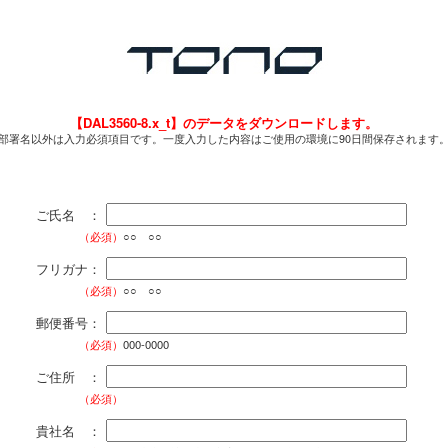
【DAL3560-8.x_t】のデータをダウンロードします。
部署名以外は入力必須項目です。一度入力した内容はご使用の環境に90日間保存されます
ご氏名 ：
（必須）
○○ ○○
フリガナ：
（必須）
○○ ○○
郵便番号：
（必須）
000-0000
ご住所 ：
（必須）
貴社名 ：