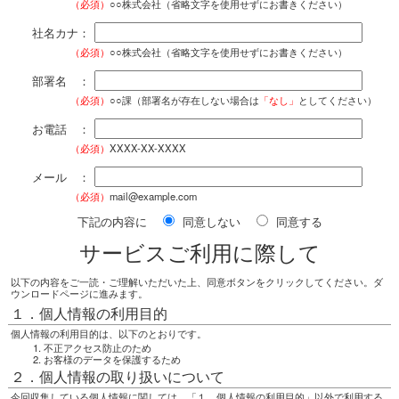
（必須）
○○株式会社（省略文字を使用せずにお書きください）
社名カナ：
（必須）
○○株式会社（省略文字を使用せずにお書きください）
部署名 ：
（必須）
○○課（部署名が存在しない場合は
「なし」
としてください）
お電話 ：
（必須）
XXXX-XX-XXXX
メール ：
（必須）
mail@example.com
下記の内容に
同意しない
同意する
サービスご利用に際して
以下の内容をご一読・ご理解いただいた上、同意ボタンをクリックしてください。ダ
ウンロードページに進みます。
１．個人情報の利用目的
個人情報の利用目的は、以下のとおりです。
不正アクセス防止のため
お客様のデータを保護するため
２．個人情報の取り扱いについて
今回収集している個人情報に関しては、「１．個人情報の利用目的」以外で利用する