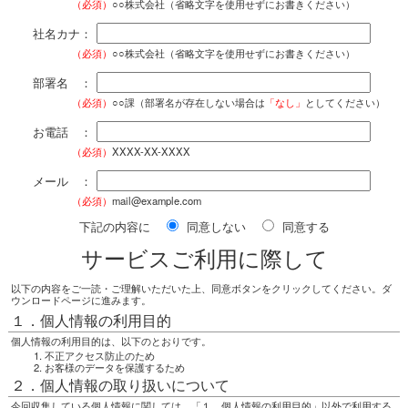
（必須）
○○株式会社（省略文字を使用せずにお書きください）
社名カナ：
（必須）
○○株式会社（省略文字を使用せずにお書きください）
部署名 ：
（必須）
○○課（部署名が存在しない場合は
「なし」
としてください）
お電話 ：
（必須）
XXXX-XX-XXXX
メール ：
（必須）
mail@example.com
下記の内容に
同意しない
同意する
サービスご利用に際して
以下の内容をご一読・ご理解いただいた上、同意ボタンをクリックしてください。ダ
ウンロードページに進みます。
１．個人情報の利用目的
個人情報の利用目的は、以下のとおりです。
不正アクセス防止のため
お客様のデータを保護するため
２．個人情報の取り扱いについて
今回収集している個人情報に関しては、「１．個人情報の利用目的」以外で利用する