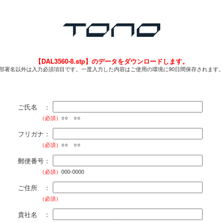
【DAL3560-8.stp】のデータをダウンロードします。
部署名以外は入力必須項目です。一度入力した内容はご使用の環境に90日間保存されます
ご氏名 ：
（必須）
○○ ○○
フリガナ：
（必須）
○○ ○○
郵便番号：
（必須）
000-0000
ご住所 ：
（必須）
貴社名 ：