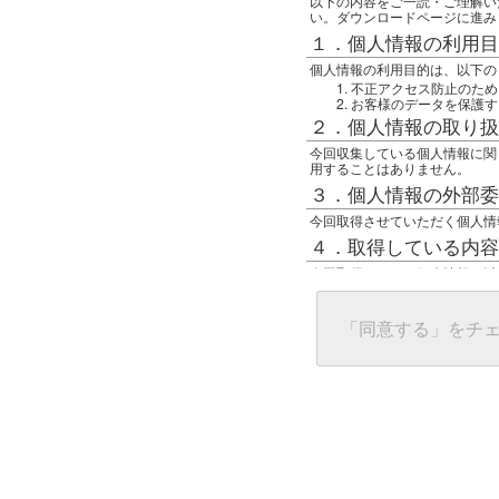
以下の内容をご一読・ご理解い
い。ダウンロードページに進み
１．個人情報の利用目
個人情報の利用目的は、以下の
不正アクセス防止のため
お客様のデータを保護す
２．個人情報の取り扱
今回収集している個人情報に関
用することはありません。
３．個人情報の外部委
今回取得させていただく個人情
４．取得している内容
今回取得している個人情報は以
任意の名前
アクセス日時
グローバルIPアドレス
「同意する」をチ
接続ホスト情報
ご使用のブラウザ
５．個人情報に関する
一般の人間が、グローバルIP
難しいのですが、利用している
で判別することは可能です。然
ます。
上記の内容に同意いただける方
んでください。