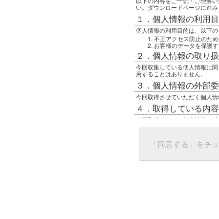
以下の内容をご一読・ご理解い
い。ダウンロードページに進み
１．個人情報の利用目
個人情報の利用目的は、以下の
不正アクセス防止のため
お客様のデータを保護す
２．個人情報の取り扱
今回収集している個人情報に関
用することはありません。
３．個人情報の外部委
今回取得させていただく個人情
４．取得している内容
今回取得している個人情報は以
任意の名前
アクセス日時
グローバルIPアドレス
「同意する」をチ
接続ホスト情報
ご使用のブラウザ
５．個人情報に関する
一般の人間が、グローバルIP
難しいのですが、利用している
で判別することは可能です。然
ます。
上記の内容に同意いただける方
んでください。