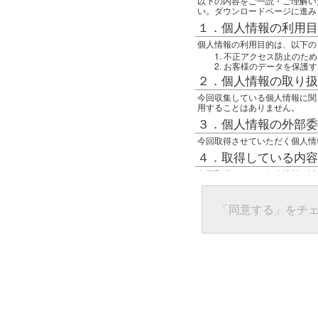
以下の内容をご一読・ご理解い
い。ダウンロードページに進み
１．個人情報の利用目
個人情報の利用目的は、以下の
不正アクセス防止のため
お客様のデータを保護す
２．個人情報の取り扱
今回収集している個人情報に関
用することはありません。
３．個人情報の外部委
今回取得させていただく個人情
４．取得している内容
今回取得している個人情報は以
任意の名前
アクセス日時
グローバルIPアドレス
「同意する」をチ
接続ホスト情報
ご使用のブラウザ
５．個人情報に関する
一般の人間が、グローバルIP
難しいのですが、利用している
で判別することは可能です。然
ます。
上記の内容に同意いただける方
んでください。