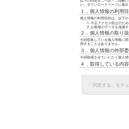
以下の内容をご一読・ご理解い
い。ダウンロードページに進み
１．個人情報の利用目
個人情報の利用目的は、以下の
不正アクセス防止のため
お客様のデータを保護す
２．個人情報の取り扱
今回収集している個人情報に関
用することはありません。
３．個人情報の外部委
今回取得させていただく個人情
４．取得している内容
今回取得している個人情報は以
任意の名前
アクセス日時
グローバルIPアドレス
「同意する」をチ
接続ホスト情報
ご使用のブラウザ
５．個人情報に関する
一般の人間が、グローバルIP
難しいのですが、利用している
で判別することは可能です。然
ます。
上記の内容に同意いただける方
んでください。