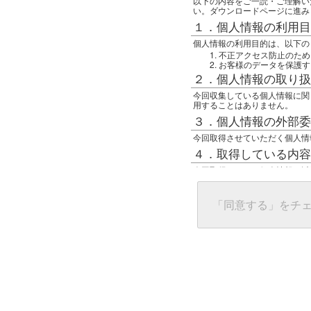
以下の内容をご一読・ご理解い
い。ダウンロードページに進み
１．個人情報の利用目
個人情報の利用目的は、以下の
不正アクセス防止のため
お客様のデータを保護す
２．個人情報の取り扱
今回収集している個人情報に関
用することはありません。
３．個人情報の外部委
今回取得させていただく個人情
４．取得している内容
今回取得している個人情報は以
任意の名前
アクセス日時
グローバルIPアドレス
「同意する」をチ
接続ホスト情報
ご使用のブラウザ
５．個人情報に関する
一般の人間が、グローバルIP
難しいのですが、利用している
で判別することは可能です。然
ます。
上記の内容に同意いただける方
んでください。