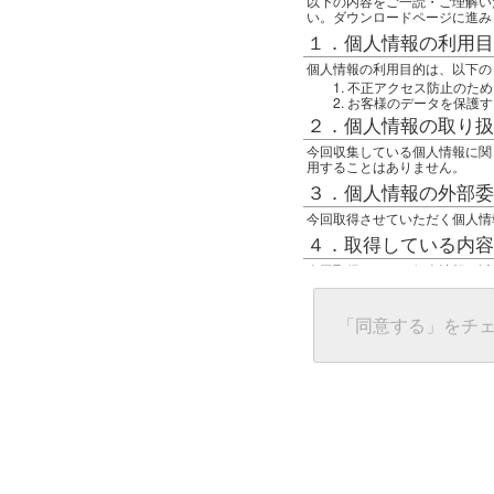
以下の内容をご一読・ご理解い
い。ダウンロードページに進み
１．個人情報の利用目
個人情報の利用目的は、以下の
不正アクセス防止のため
お客様のデータを保護す
２．個人情報の取り扱
今回収集している個人情報に関
用することはありません。
３．個人情報の外部委
今回取得させていただく個人情
４．取得している内容
今回取得している個人情報は以
任意の名前
アクセス日時
グローバルIPアドレス
「同意する」をチ
接続ホスト情報
ご使用のブラウザ
５．個人情報に関する
一般の人間が、グローバルIP
難しいのですが、利用している
で判別することは可能です。然
ます。
上記の内容に同意いただける方
んでください。