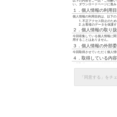
以下の内容をご一読・ご理解い
い。ダウンロードページに進み
１．個人情報の利用目
個人情報の利用目的は、以下の
不正アクセス防止のため
お客様のデータを保護す
２．個人情報の取り扱
今回収集している個人情報に関
用することはありません。
３．個人情報の外部委
今回取得させていただく個人情
４．取得している内容
今回取得している個人情報は以
任意の名前
アクセス日時
グローバルIPアドレス
「同意する」をチ
接続ホスト情報
ご使用のブラウザ
５．個人情報に関する
一般の人間が、グローバルIP
難しいのですが、利用している
で判別することは可能です。然
ます。
上記の内容に同意いただける方
んでください。