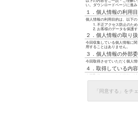
以下の内容をご一読・ご理解い
い。ダウンロードページに進み
１．個人情報の利用目
個人情報の利用目的は、以下の
不正アクセス防止のため
お客様のデータを保護す
２．個人情報の取り扱
今回収集している個人情報に関
用することはありません。
３．個人情報の外部委
今回取得させていただく個人情
４．取得している内容
今回取得している個人情報は以
任意の名前
アクセス日時
グローバルIPアドレス
「同意する」をチ
接続ホスト情報
ご使用のブラウザ
５．個人情報に関する
一般の人間が、グローバルIP
難しいのですが、利用している
で判別することは可能です。然
ます。
上記の内容に同意いただける方
んでください。