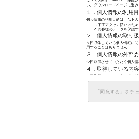
以下の内容をご一読・ご理解い
い。ダウンロードページに進み
１．個人情報の利用目
個人情報の利用目的は、以下の
不正アクセス防止のため
お客様のデータを保護す
２．個人情報の取り扱
今回収集している個人情報に関
用することはありません。
３．個人情報の外部委
今回取得させていただく個人情
４．取得している内容
今回取得している個人情報は以
任意の名前
アクセス日時
グローバルIPアドレス
「同意する」をチ
接続ホスト情報
ご使用のブラウザ
５．個人情報に関する
一般の人間が、グローバルIP
難しいのですが、利用している
で判別することは可能です。然
ます。
上記の内容に同意いただける方
んでください。