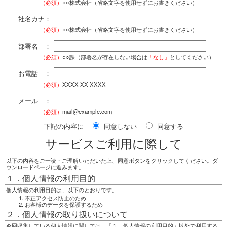
（必須）
○○株式会社（省略文字を使用せずにお書きください）
社名カナ：
（必須）
○○株式会社（省略文字を使用せずにお書きください）
部署名 ：
（必須）
○○課（部署名が存在しない場合は
「なし」
としてください）
お電話 ：
（必須）
XXXX-XX-XXXX
メール ：
（必須）
mail@example.com
下記の内容に
同意しない
同意する
サービスご利用に際して
以下の内容をご一読・ご理解いただいた上、同意ボタンをクリックしてください。ダ
ウンロードページに進みます。
１．個人情報の利用目的
個人情報の利用目的は、以下のとおりです。
不正アクセス防止のため
お客様のデータを保護するため
２．個人情報の取り扱いについて
今回収集している個人情報に関しては、「１．個人情報の利用目的」以外で利用する