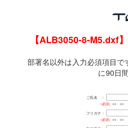
【ALB3050-8-M5
部署名以外は入力必須項目で
に90日
ご氏名 ：
（必須）
○○ ○○
フリガナ：
（必須）
○○ ○○