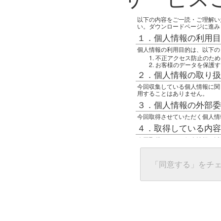
以下の内容をご一読・ご理解い
い。ダウンロードページに進み
１．個人情報の利用目
個人情報の利用目的は、以下の
不正アクセス防止のため
お客様のデータを保護す
２．個人情報の取り扱
今回収集している個人情報に関
用することはありません。
３．個人情報の外部委
今回取得させていただく個人情
４．取得している内容
今回取得している個人情報は以
任意の名前
アクセス日時
グローバルIPアドレス
「同意する」をチ
接続ホスト情報
ご使用のブラウザ
５．個人情報に関する
一般の人間が、グローバルIP
難しいのですが、利用している
で判別することは可能です。然
ます。